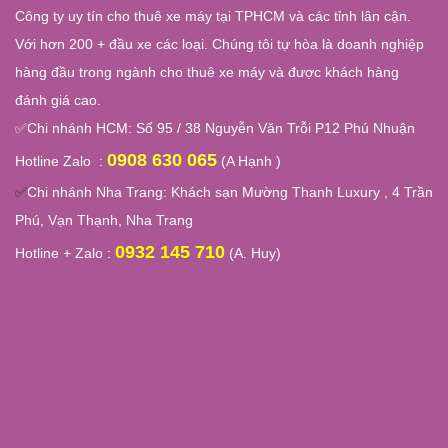
Công ty uy tín cho thuê xe máy tại TPHCM và các tỉnh lân cận.
Với hơn 200 + đầu xe các loại. Chúng tôi tự hòa là doanh nghiệp
hàng đầu trong ngành cho thuê xe máy và được khách hàng
đánh giá cao.
✅
Chi nhánh HCM: Số 95 / 38 Nguyễn Văn Trỗi P12 Phú Nhuận
0908 630 065
Hotline Zalo :
(A Hạnh )
✅
Chi nhánh Nha Trang:
Khách sạn Mường Thanh Luxury , 4 Trần
Phú, Vạn Thạnh, Nha Trang
0932 145 710
Hotline + Zalo :
(A. Huy)
Đối Tác :
Xây nhà trọn gói tại Hà Nội
|
Thuê xe máy nha trang