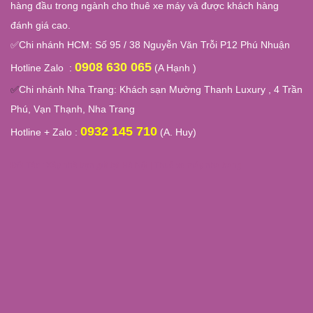
hàng đầu trong ngành cho thuê xe máy và được khách hàng
đánh giá cao.
✅
Chi nhánh HCM: Số 95 / 38 Nguyễn Văn Trỗi P12 Phú Nhuận
0908 630 065
Hotline Zalo :
(A Hạnh )
✅
Chi nhánh Nha Trang:
Khách sạn Mường Thanh Luxury , 4 Trần
Phú, Vạn Thạnh, Nha Trang
0932 145 710
Hotline + Zalo :
(A. Huy)
Đối Tác :
Xây nhà trọn gói tại Hà Nội
|
Thuê xe máy nha trang