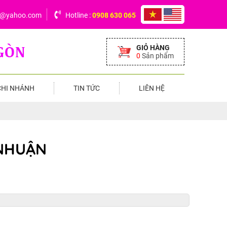
6@yahoo.com
Hotline :
0908 630 065
GIỎ HÀNG
0
Sản phẩm
CHI NHÁNH
TIN TỨC
LIÊN HỆ
 NHUẬN