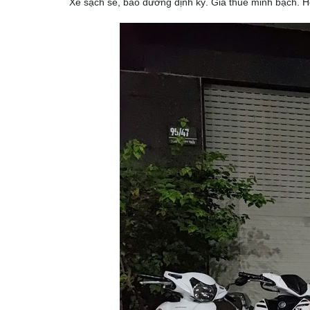
Xe sạch sẽ, bảo dưỡng định kỳ. Giá thuê minh bạch. Hỗ