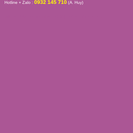
0932 145 710
Hotline + Zalo :
(A. Huy)
Đối Tác :
Xây nhà trọn gói tại Hà Nội
|
Thuê xe máy nha trang