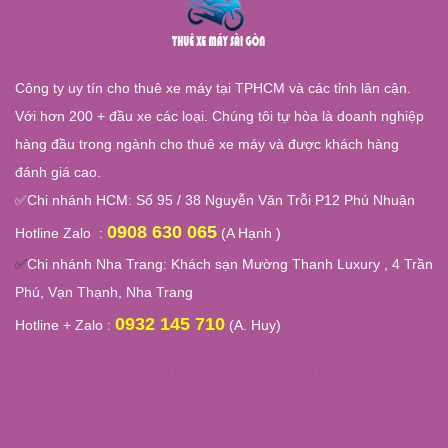
Công ty uy tín cho thuê xe máy tại TPHCM và các tỉnh lân cận.
Với hơn 200 + đầu xe các loại. Chúng tôi tự hòa là doanh nghiệp
hàng đầu trong ngành cho thuê xe máy và được khách hàng
đánh giá cao.
✅
Chi nhánh HCM: Số 95 / 38 Nguyễn Văn Trỗi P12 Phú Nhuận
0908 630 065
Hotline Zalo :
(A Hạnh )
✅
Chi nhánh Nha Trang:
Khách sạn Mường Thanh Luxury , 4 Trần
Phú, Vạn Thạnh, Nha Trang
0932 145 710
Hotline + Zalo :
(A. Huy)
Đối Tác :
Xây nhà trọn gói tại Hà Nội
|
Thuê xe máy nha trang