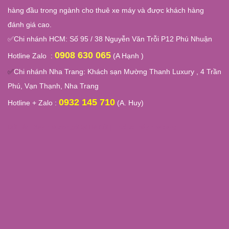
hàng đầu trong ngành cho thuê xe máy và được khách hàng
đánh giá cao.
✅
Chi nhánh HCM: Số 95 / 38 Nguyễn Văn Trỗi P12 Phú Nhuận
0908 630 065
Hotline Zalo :
(A Hạnh )
✅
Chi nhánh Nha Trang:
Khách sạn Mường Thanh Luxury , 4 Trần
Phú, Vạn Thạnh, Nha Trang
0932 145 710
Hotline + Zalo :
(A. Huy)
Đối Tác :
Xây nhà trọn gói tại Hà Nội
|
Thuê xe máy nha trang