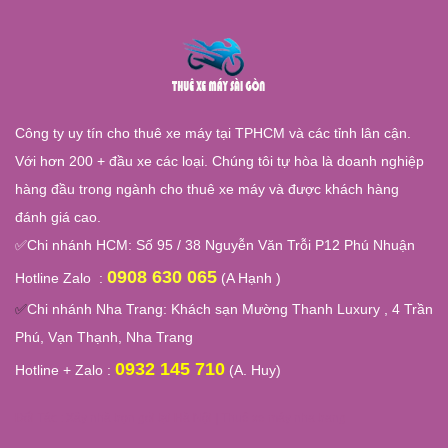
Công ty uy tín cho thuê xe máy tại TPHCM và các tỉnh lân cận.
Với hơn 200 + đầu xe các loại. Chúng tôi tự hòa là doanh nghiệp
hàng đầu trong ngành cho thuê xe máy và được khách hàng
đánh giá cao.
✅
Chi nhánh HCM: Số 95 / 38 Nguyễn Văn Trỗi P12 Phú Nhuận
0908 630 065
Hotline Zalo :
(A Hạnh )
✅
Chi nhánh Nha Trang:
Khách sạn Mường Thanh Luxury , 4 Trần
Phú, Vạn Thạnh, Nha Trang
0932 145 710
Hotline + Zalo :
(A. Huy)
Đối Tác :
Xây nhà trọn gói tại Hà Nội
|
Thuê xe máy nha trang