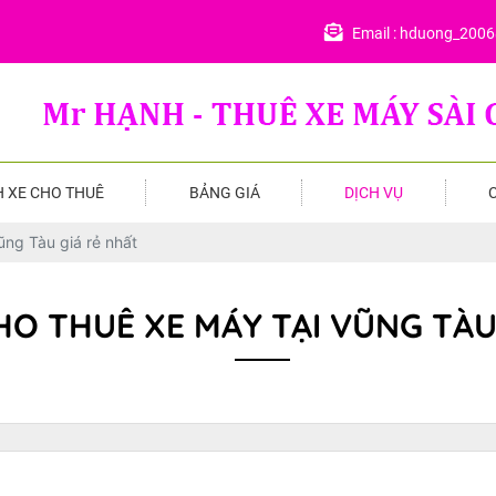
Email :
hduong_200
 XE CHO THUÊ
BẢNG GIÁ
DỊCH VỤ
ũng Tàu giá rẻ nhất
HO THUÊ XE MÁY TẠI VŨNG TÀU