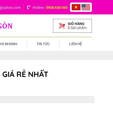
6@yahoo.com
Hotline :
0908 630 065
GIỎ HÀNG
0
Sản phẩm
CHI NHÁNH
TIN TỨC
LIÊN HỆ
 GIÁ RẺ NHẤT